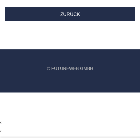
ZURÜCK
©
FUTUREWEB GMBH
‹
›
×