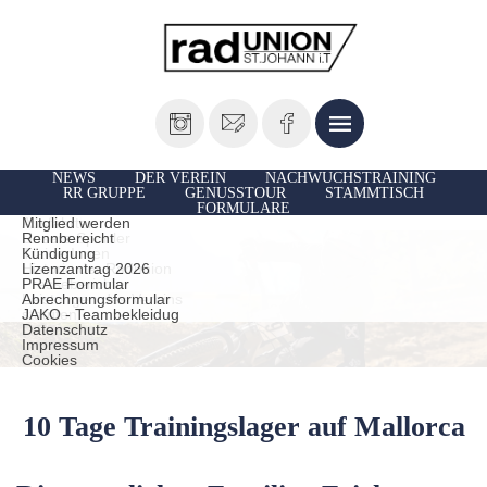
NEWS
DER VEREIN
NACHWUCHSTRAINING
RR GRUPPE
GENUSSTOUR
STAMMTISCH
FORMULARE
Vorstand
Ausfahrten
Mitglied werden
Unsere Sportler
Rennbereicht
TrainerInnen
Kündigung
Historie der Radunion
Lizenzantrag 2026
Presseberichte
PRAE Formular
Leistungen des Vereins
Abrechnungsformular
statuten
JAKO - Teambekleidug
Datenschutz
Impressum
Cookies
10 Tage Trainingslager auf Mallorca