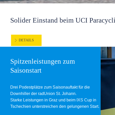
Solider Einstand beim UCI Paracycl
DETAILS
Spitzenleistungen zum
Saisonstart
Drei Podestplätze zum Saisonauftakt für die
Downhiller der radUnion St. Johann.
Starke Leistungen in Graz und beim IXS Cup in
Tschechien unterstreichen den gelungenen Start.