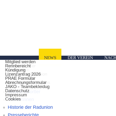
NEWS
DER VEREIN
NACH
Vorstand
Ausfahrten
Mitglied werden
Unsere Sportler
Rennbereicht
News
TrainerInnen
Kündigung
Historie der Radunion
Lizenzantrag 2026
Der Verein
Presseberichte
PRAE Formular
Leistungen des Vereins
Abrechnungsformular
Vorstand
statuten
JAKO - Teambekleidug
Datenschutz
Unsere Sportler
Impressum
Cookies
TrainerInnen
Historie der Radunion
Presseberichte