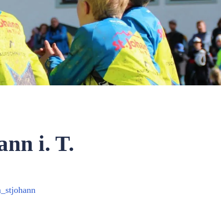
nn i. T.
_stjohann