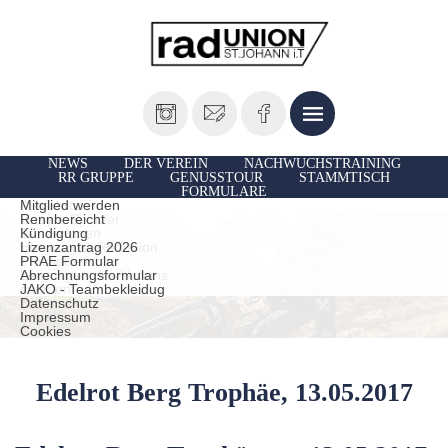
NEWS
DER VEREIN
NACHWUCHSTRAINING
RR GRUPPE
GENUSSTOUR
STAMMTISCH
FORMULARE
Vorstand
Ausfahrten
Mitglied werden
Unsere Sportler
Rennbereicht
TrainerInnen
Kündigung
Historie der Radunion
Lizenzantrag 2026
Presseberichte
PRAE Formular
Leistungen des Vereins
Abrechnungsformular
statuten
JAKO - Teambekleidug
Datenschutz
Impressum
Cookies
Edelrot Berg Trophäe, 13.05.2017