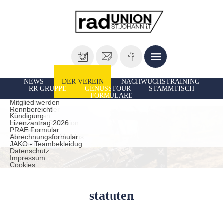
NEWS
DER VEREIN
NACHWUCHSTRAINING
RR GRUPPE
GENUSSTOUR
STAMMTISCH
FORMULARE
Vorstand
Ausfahrten
Mitglied werden
Unsere Sportler
Rennbereicht
TrainerInnen
Kündigung
Historie der Radunion
Lizenzantrag 2026
Presseberichte
PRAE Formular
Leistungen des Vereins
Abrechnungsformular
statuten
JAKO - Teambekleidug
Datenschutz
Impressum
Cookies
statuten