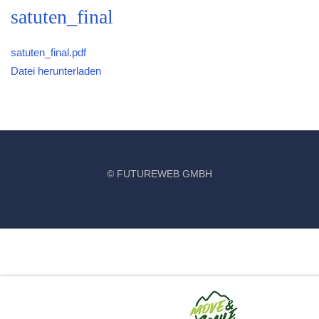
satuten_final
satuten_final.pdf
Datei herunterladen
©
FUTUREWEB GMBH
‹
›