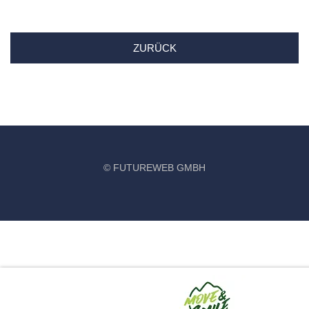
ZURÜCK
©
FUTUREWEB GMBH
‹
›