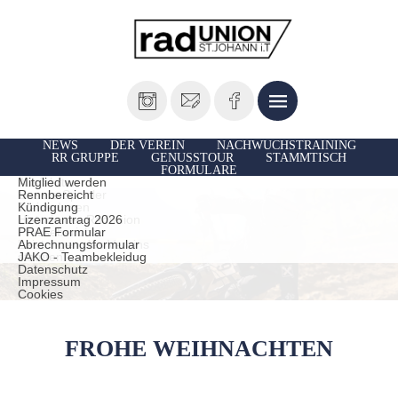
NEWS
DER VEREIN
NACHWUCHSTRAINING
RR GRUPPE
GENUSSTOUR
STAMMTISCH
FORMULARE
Vorstand
Ausfahrten
Mitglied werden
Unsere Sportler
Rennbereicht
TrainerInnen
Kündigung
Historie der Radunion
Lizenzantrag 2026
Presseberichte
PRAE Formular
Leistungen des Vereins
Abrechnungsformular
statuten
JAKO - Teambekleidug
Datenschutz
Impressum
Cookies
FROHE WEIHNACHTEN