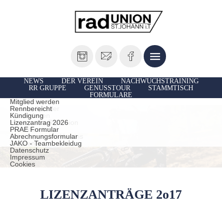
NEWS
DER VEREIN
NACHWUCHSTRAINING
RR GRUPPE
GENUSSTOUR
STAMMTISCH
FORMULARE
Vorstand
Ausfahrten
Mitglied werden
Unsere Sportler
Rennbereicht
TrainerInnen
Kündigung
Historie der Radunion
Lizenzantrag 2026
Presseberichte
PRAE Formular
Leistungen des Vereins
Abrechnungsformular
statuten
JAKO - Teambekleidug
Datenschutz
Impressum
Cookies
LIZENZANTRÄGE 2o17