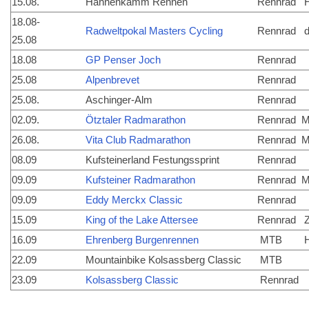
15.08.
Hahnenkamm Rennen
Rennrad
H
18.08-
Radweltpokal Masters Cycling
Rennrad
d
25.08
18.08
GP Penser Joch
Rennrad
25.08
Alpenbrevet
Rennrad
25.08.
Aschinger-Alm
Rennrad
02.09.
Ötztaler Radmarathon
Rennrad
M
26.08.
Vita Club Radmarathon
Rennrad
M
08.09
Kufsteinerland Festungssprint
Rennrad
09.09
Kufsteiner Radmarathon
Rennrad
M
09.09
Eddy Merckx Classic
Rennrad
15.09
King of the Lake Attersee
Rennrad
Z
16.09
Ehrenberg Burgenrennen
MTB
H
22.09
Mountainbike Kolsassberg Classic
MTB
23.09
Kolsassberg Classic
Rennrad