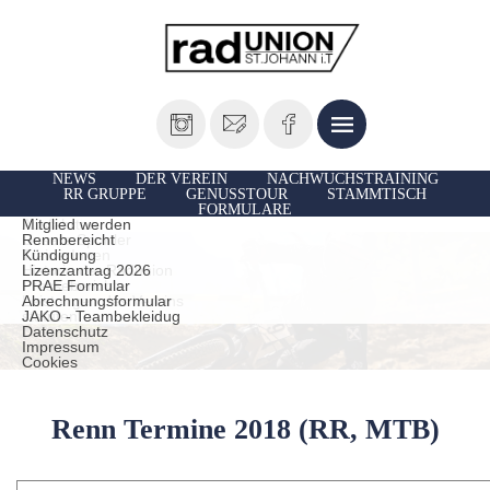
NEWS
DER VEREIN
NACHWUCHSTRAINING
RR GRUPPE
GENUSSTOUR
STAMMTISCH
FORMULARE
Vorstand
Ausfahrten
Mitglied werden
Unsere Sportler
Rennbereicht
TrainerInnen
Kündigung
Historie der Radunion
Lizenzantrag 2026
Presseberichte
PRAE Formular
Leistungen des Vereins
Abrechnungsformular
statuten
JAKO - Teambekleidug
Datenschutz
Impressum
Cookies
Renn Termine 2018 (RR, MTB)