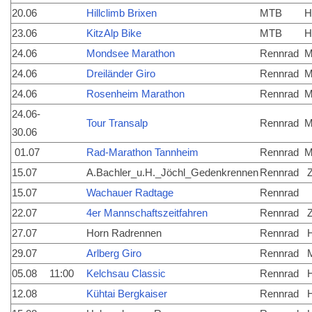
20.06
Hillclimb Brixen
MTB
H
23.06
KitzAlp Bike
MTB
H
24.06
Mondsee Marathon
Rennrad
M
24.06
Dreiländer Giro
Rennrad
M
24.06
Rosenheim Marathon
Rennrad
M
24.06-
Tour Transalp
Rennrad
M
30.06
01.07
Rad-Marathon Tannheim
Rennrad
M
15.07
A.Bachler_u.H._Jöchl_Gedenkrennen
Rennrad
Z
15.07
Wachauer Radtage
Rennrad
22.07
4er Mannschaftszeitfahren
Rennrad
Z
27.07
Horn Radrennen
Rennrad
H
29.07
Arlberg Giro
Rennrad
M
05.08
11:00
Kelchsau Classic
Rennrad
H
12.08
Kühtai Bergkaiser
Rennrad
H