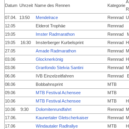
A
Datum
Uhrzeit
Name des Rennen
Kategorie
R
07.04.
13:50
Mendelrace
Rennrad
U
12.05
Elderot Trophäe
Rennrad
19.05
Imster Radmarathon
Rennrad
M
19.05
16:30
Imsterberger Kurbelsprint
Rennrad
H
27.05
Amade Radmarathon
Rennrad
M
03.06
Glocknerkönig
Rennrad
H
03.06
Granfondo Stelvia Santini
Rennrad
M
06.06
IVB Einzelzeitfahren
Rennrad
E
08.06
Bobbahnsprint
MTB
09.06
MTB Festival Achensee
MTB
10.06
MTB Festival Achensee
MTB
H
10.06
9:30
Dolomitenrundfahrt
Rennrad
M
17.06.
Kaunertaler Gletscherkaiser
Rennrad
M
17.06
Windautaler Radlrallye
MTB
H