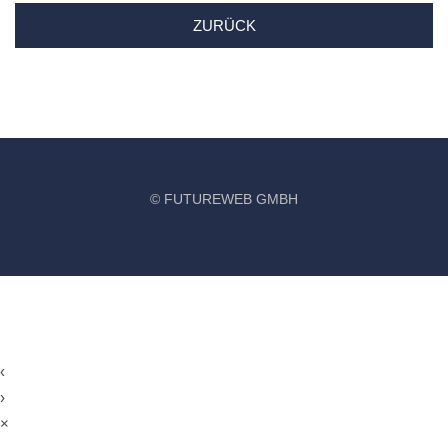
ZURÜCK
©
FUTUREWEB GMBH
‹
›
×