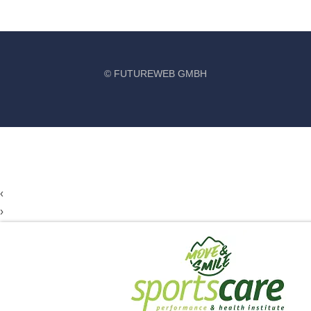
©
FUTUREWEB GMBH
‹
›
×