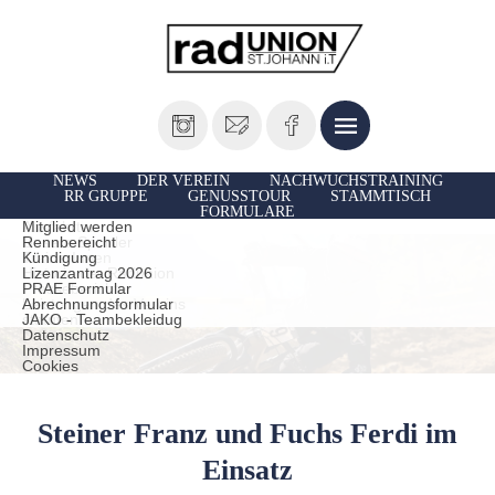
NEWS
DER VEREIN
NACHWUCHSTRAINING
RR GRUPPE
GENUSSTOUR
STAMMTISCH
FORMULARE
Vorstand
Ausfahrten
Mitglied werden
Unsere Sportler
Rennbereicht
TrainerInnen
Kündigung
Historie der Radunion
Lizenzantrag 2026
Presseberichte
PRAE Formular
Leistungen des Vereins
Abrechnungsformular
statuten
JAKO - Teambekleidug
Datenschutz
Impressum
Cookies
Steiner Franz und Fuchs Ferdi im
Einsatz