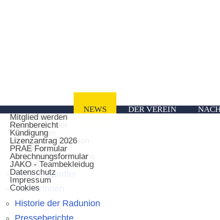
NEWS
DER VEREIN
NACH
Vorstand
Ausfahrten
Mitglied werden
Unsere Sportler
Rennbereicht
News
TrainerInnen
Kündigung
Historie der Radunion
Lizenzantrag 2026
Der Verein
Presseberichte
PRAE Formular
Leistungen des Vereins
Abrechnungsformular
Vorstand
statuten
JAKO - Teambekleidug
Datenschutz
Unsere Sportler
Impressum
Cookies
TrainerInnen
Historie der Radunion
Presseberichte