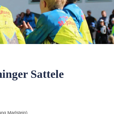
nger Sattele
ung Marlstein)