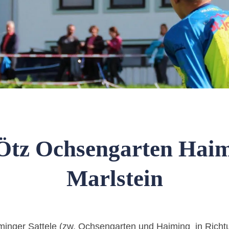
Ötz Ochsengarten Haimi
Marlstein
iminger Sattele (zw. Ochsengarten und Haiming in Richt