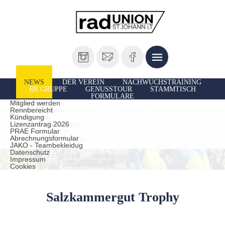
NEWS
DER VEREIN
NACHWUCHSTRAINING
RR GRUPPE
GENUSSTOUR
STAMMTISCH
FORMULARE
Vorstand
Ausfahrten
Mitglied werden
Unsere Sportler
Rennbereicht
TrainerInnen
Kündigung
Historie der Radunion
Lizenzantrag 2026
Presseberichte
PRAE Formular
Leistungen des Vereins
Abrechnungsformular
statuten
JAKO - Teambekleidug
Datenschutz
Impressum
Cookies
Salzkammergut Trophy