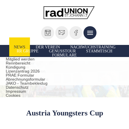
NEWS
DER VEREIN
NACHWUCHSTRAINING
RR GRUPPE
GENUSSTOUR
STAMMTISCH
FORMULARE
Vorstand
Ausfahrten
Mitglied werden
Unsere Sportler
Rennbereicht
TrainerInnen
Kündigung
Historie der Radunion
Lizenzantrag 2026
Presseberichte
PRAE Formular
Leistungen des Vereins
Abrechnungsformular
statuten
JAKO - Teambekleidug
Datenschutz
Impressum
Cookies
Austria Youngsters Cup