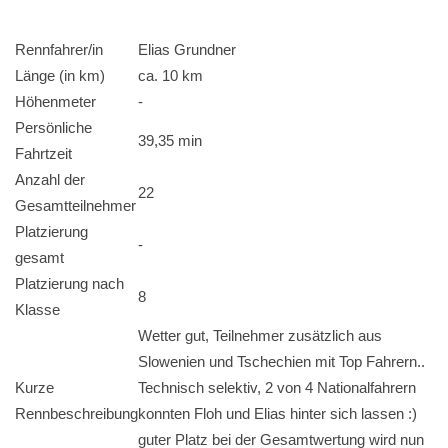
Rennfahrer/in
Elias Grundner
Länge (in km)
ca. 10 km
Höhenmeter
-
Persönliche
39,35 min
Fahrtzeit
Anzahl der
22
Gesamtteilnehmer
Platzierung
-
gesamt
Platzierung nach
8
Klasse
Wetter gut, Teilnehmer zusätzlich aus
Slowenien und Tschechien mit Top Fahrern..
Kurze
Technisch selektiv, 2 von 4 Nationalfahrern
Rennbeschreibung
konnten Floh und Elias hinter sich lassen :)
guter Platz bei der Gesamtwertung wird nun