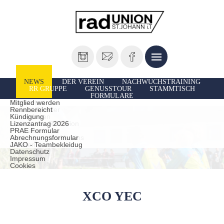
NEWS
DER VEREIN
NACHWUCHSTRAINING
RR GRUPPE
GENUSSTOUR
STAMMTISCH
FORMULARE
Vorstand
Ausfahrten
Mitglied werden
Unsere Sportler
Rennbereicht
TrainerInnen
Kündigung
Historie der Radunion
Lizenzantrag 2026
Presseberichte
PRAE Formular
Leistungen des Vereins
Abrechnungsformular
statuten
JAKO - Teambekleidug
Datenschutz
Impressum
Cookies
XCO YEC