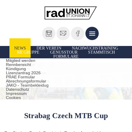
NEWS
DER VEREIN
NACHWUCHSTRAINING
RR GRUPPE
GENUSSTOUR
STAMMTISCH
FORMULARE
Vorstand
Ausfahrten
Mitglied werden
Unsere Sportler
Rennbereicht
TrainerInnen
Kündigung
Historie der Radunion
Lizenzantrag 2026
Presseberichte
PRAE Formular
Leistungen des Vereins
Abrechnungsformular
statuten
JAKO - Teambekleidug
Datenschutz
Impressum
Cookies
Strabag Czech MTB Cup