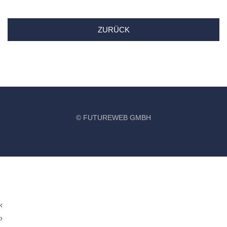
ZURÜCK
©
FUTUREWEB GMBH
‹
›