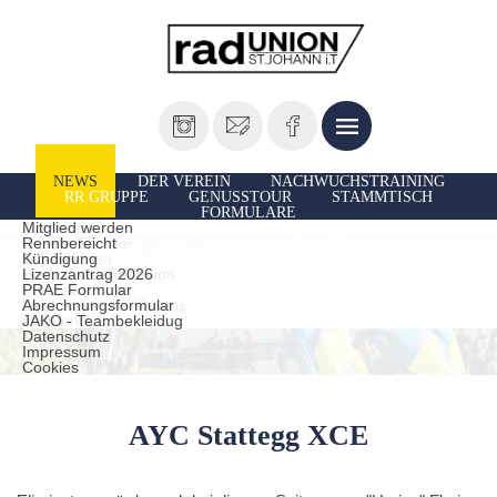
NEWS
DER VEREIN
NACHWUCHSTRAINING
RR GRUPPE
GENUSSTOUR
STAMMTISCH
FORMULARE
Vorstand
Ausfahrten
Mitglied werden
Unsere Sportler
Rennbereicht
TrainerInnen
Kündigung
Historie der Radunion
Lizenzantrag 2026
Presseberichte
PRAE Formular
Leistungen des Vereins
Abrechnungsformular
statuten
JAKO - Teambekleidug
Datenschutz
Impressum
Cookies
AYC Stattegg XCE