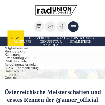
NEWS
DER VEREIN
NACHWUCHSTRAINING
RR GRUPPE
GENUSSTOUR
STAMMTISCH
FORMULARE
Vorstand
Ausfahrten
Mitglied werden
Unsere Sportler
Rennbereicht
TrainerInnen
Kündigung
Historie der Radunion
Lizenzantrag 2026
Presseberichte
PRAE Formular
Leistungen des Vereins
Abrechnungsformular
statuten
JAKO - Teambekleidug
Datenschutz
Impressum
Cookies
Österreichische Meisterschaften und
erstes Rennen der @auner_official