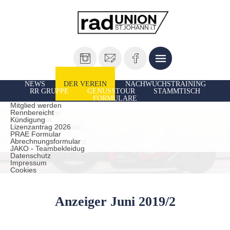
NEWS
DER VEREIN
NACHWUCHSTRAINING
RR GRUPPE
GENUSSTOUR
STAMMTISCH
FORMULARE
Vorstand
Ausfahrten
Mitglied werden
Unsere Sportler
Rennbereicht
TrainerInnen
Kündigung
Historie der Radunion
Lizenzantrag 2026
Presseberichte
PRAE Formular
Leistungen des Vereins
Abrechnungsformular
statuten
JAKO - Teambekleidug
Datenschutz
Impressum
Cookies
Anzeiger Juni 2019/2