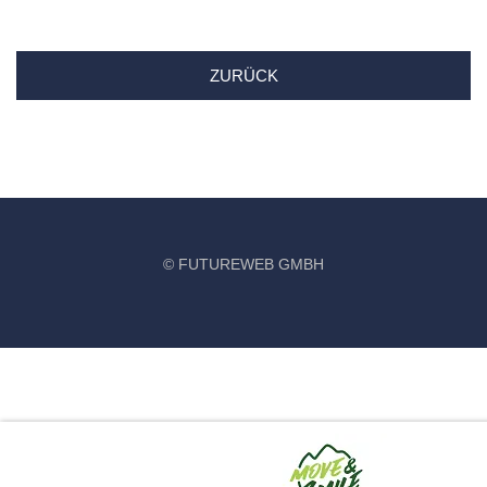
ZURÜCK
©
FUTUREWEB GMBH
‹
›