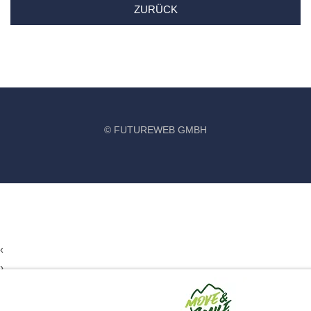
ZURÜCK
©
FUTUREWEB GMBH
‹
›
×