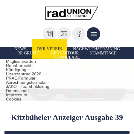
NEWS
DER VEREIN
NACHWUCHSTRAINING
RR GRUPPE
GENUSSTOUR
STAMMTISCH
FORMULARE
Vorstand
Ausfahrten
Mitglied werden
Unsere Sportler
Rennbereicht
TrainerInnen
Kündigung
Historie der Radunion
Lizenzantrag 2026
Presseberichte
PRAE Formular
Leistungen des Vereins
Abrechnungsformular
statuten
JAKO - Teambekleidug
Datenschutz
Impressum
Cookies
Kitzbüheler Anzeiger Ausgabe 39