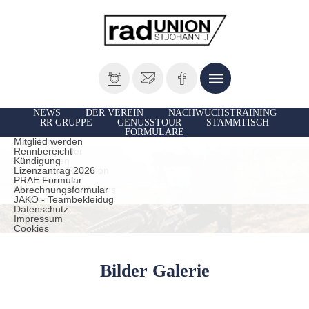
NEWS
DER VEREIN
NACHWUCHSTRAINING
RR GRUPPE
GENUSSTOUR
STAMMTISCH
FORMULARE
Vorstand
Ausfahrten
Mitglied werden
Unsere Sportler
Rennbereicht
TrainerInnen
Kündigung
Historie der Radunion
Lizenzantrag 2026
Presseberichte
PRAE Formular
Leistungen des Vereins
Abrechnungsformular
statuten
JAKO - Teambekleidug
Datenschutz
Impressum
Cookies
Bilder Galerie